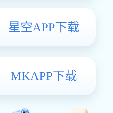
星空APP下载
MKAPP下载