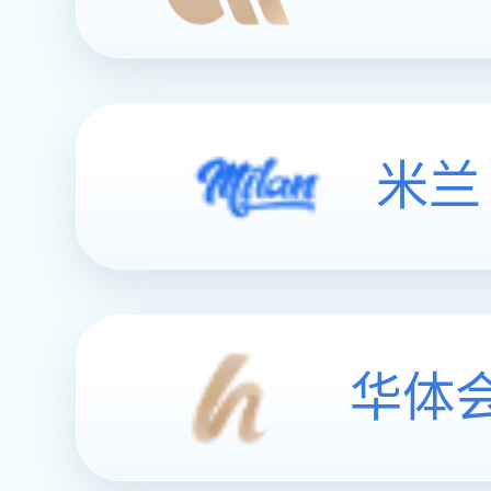
米兰
华体会