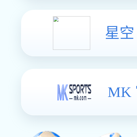
星空
MK