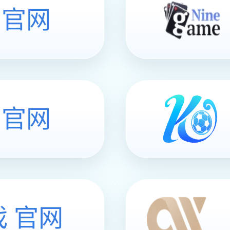
 官网
 官网
 官网