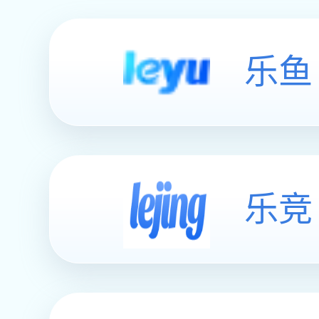
乐鱼
乐竞