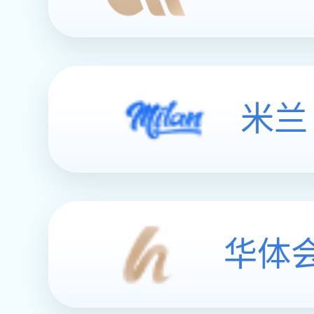
米兰
华体会