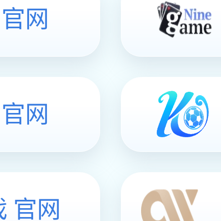
 官网
 官网
 官网