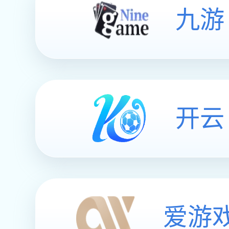
九游
开云
爱游戏