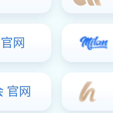
 官网
 官网