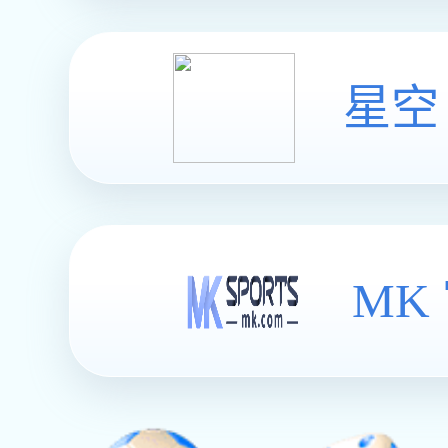
星空
MK