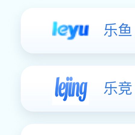
乐鱼
乐竞