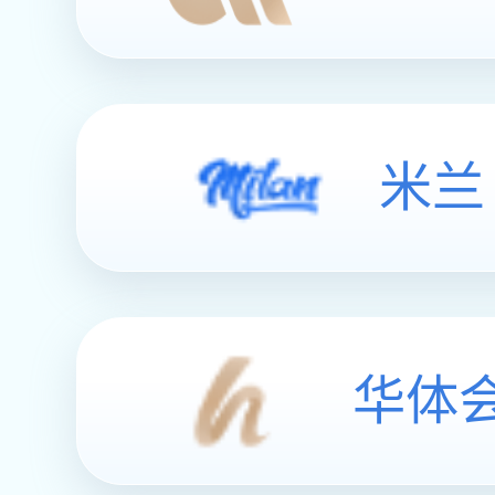
米兰
华体会