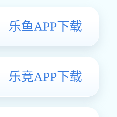
乐鱼APP下载
乐竞APP下载