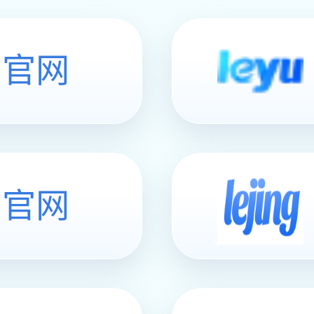
 官网
 官网