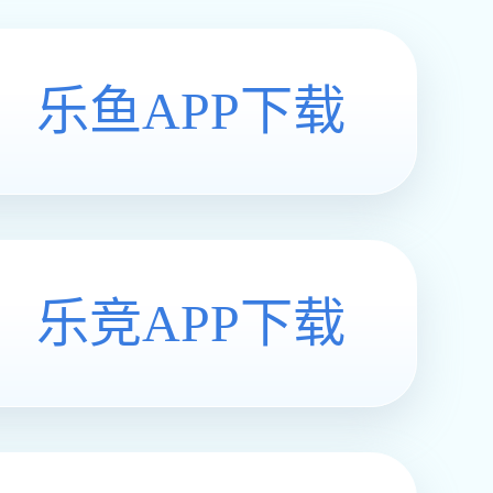
乐鱼APP下载
乐竞APP下载