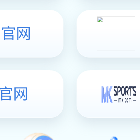
 官网
 官网