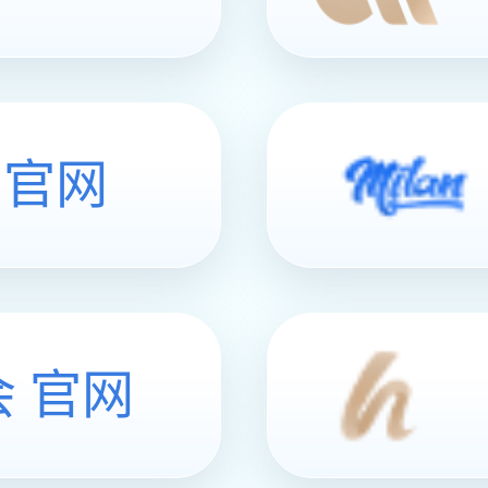
 官网
 官网