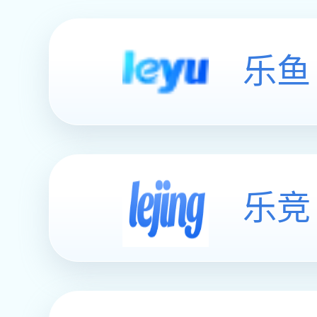
乐鱼
乐竞