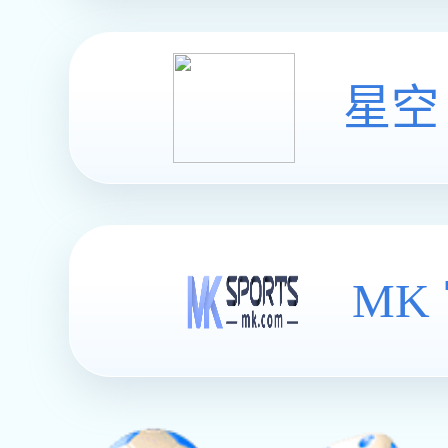
星空
MK