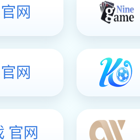
 官网
 官网
 官网