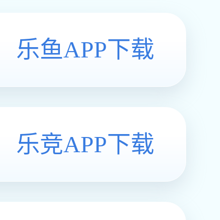
乐鱼APP下载
乐竞APP下载