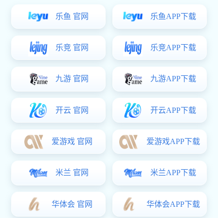
乐鱼 官网
乐鱼APP下载
乐竞 官网
乐竞APP下载
九游 官网
九游APP下载
开云 官网
开云APP下载
爱游戏 官网
爱游戏APP下载
米兰 官网
米兰APP下载
华体会 官网
华体会APP下载