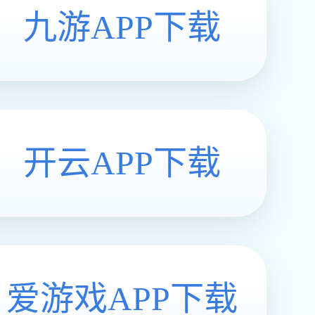
九游APP下载
开云APP下载
爱游戏APP下载