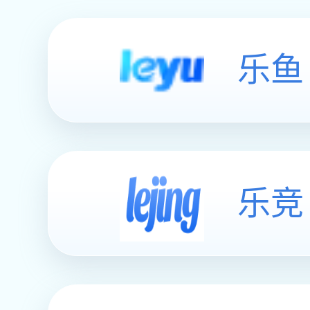
乐鱼
乐竞