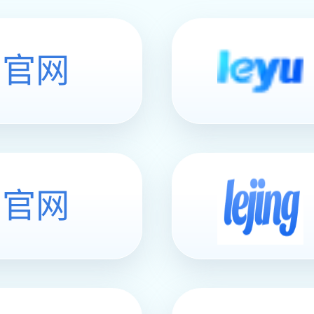
 官网
 官网