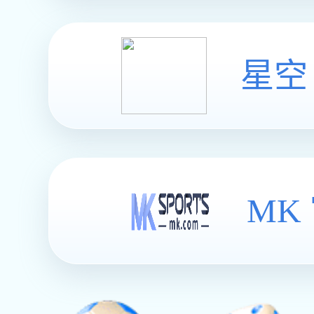
星空
MK