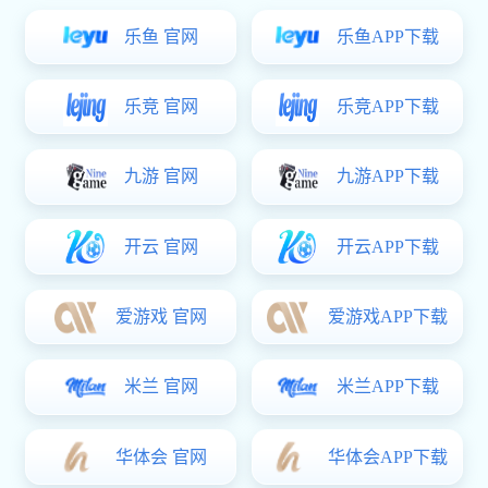
乐鱼 官网
乐鱼APP下载
乐竞 官网
乐竞APP下载
九游 官网
九游APP下载
开云 官网
开云APP下载
爱游戏 官网
爱游戏APP下载
米兰 官网
米兰APP下载
华体会 官网
华体会APP下载