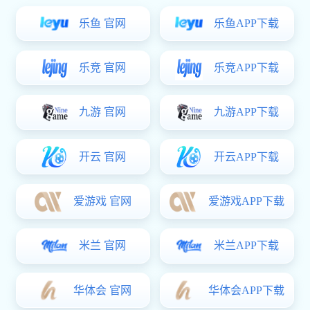
乐鱼 官网
乐鱼APP下载
乐竞 官网
乐竞APP下载
九游 官网
九游APP下载
开云 官网
开云APP下载
爱游戏 官网
爱游戏APP下载
米兰 官网
米兰APP下载
华体会 官网
华体会APP下载