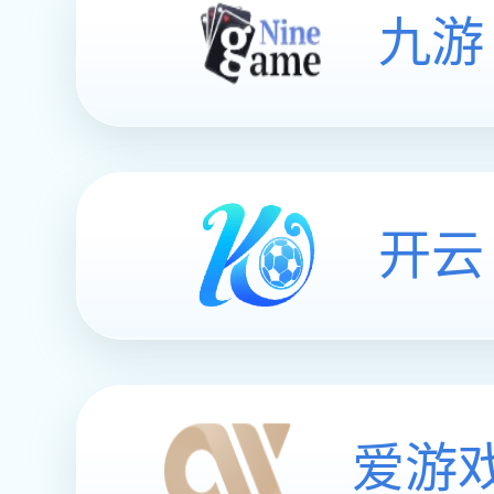
九游
开云
爱游戏