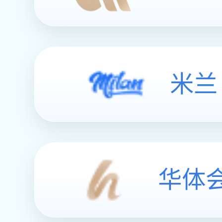
米兰
华体会