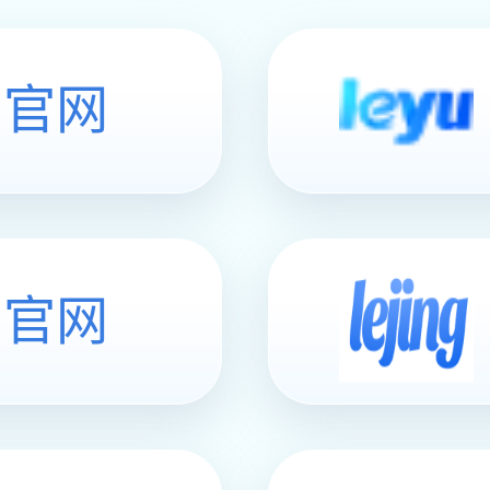
 官网
 官网