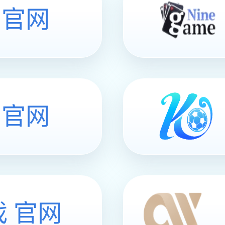
 官网
 官网
 官网