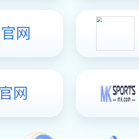
 官网
 官网